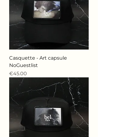
Casquette - Art capsule
NoGuestlist
価格
€45.00