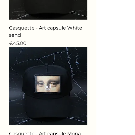
Casquette - Art capsule White
send
価格
€45.00
Casquette - Art capsule Mona