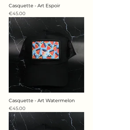
Casquette - Art Espoir
価格
€45.00
Casquette - Art Watermelon
価格
€45.00