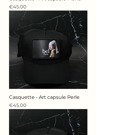
価格
€45.00
Casquette - Art capsule Perle
価格
€45.00