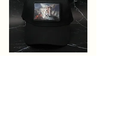
Casquette - Art capsule
Hannibal
価格
€45.00