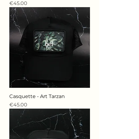
価格
€45.00
Casquette - Art Tarzan
価格
€45.00