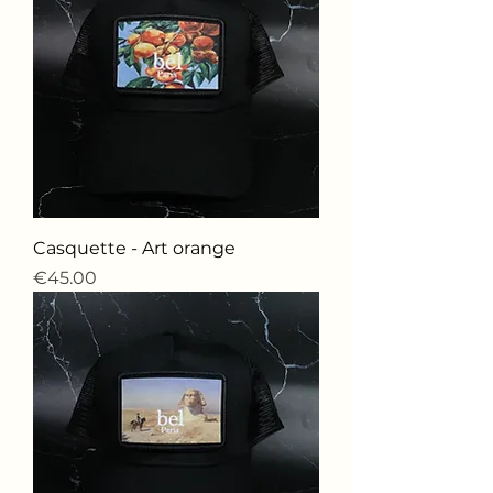
Casquette - Art orange
価格
€45.00