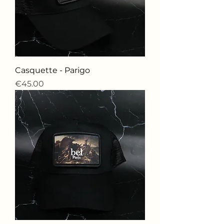
Casquette - Parigo
価格
€45.00