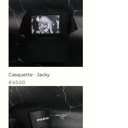
Casquette - Jacky
価格
€45.00