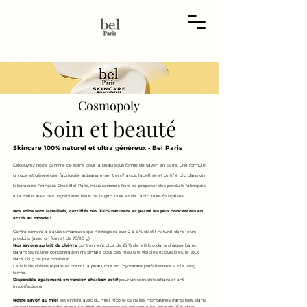
Cosmopoly
Soin et beauté
Skincare 100% naturel et ultra généreux - Bel Paris
Découvrez notre gamme de soins pour la peau sous forme de savon en barre, une formule
unique et généreuse, fabriquée artisanalement en France, labellisé et certifié bio dans un
laboratoire Français. Chez Bel Paris, nous sommes fiers de proposer des produits fabriqués
à la main, avec des ingrédients issus de l’agriculture et de l’apiculture françaises.
Nos soins sont labellisés, certifiés bio, 100% naturels, et parmi les plus concentrés en
actifs au monde !
Contrairement à d’autres marques qui n’intègrent que 2 à 5 % d'actif naturel dans leurs
produits (avec un format de 75/90 g),
Nos savons au lait de chèvre
contiennent plus de 25 % de lait bio dans chaque barre,
garantissant une concentration maximale pour des résultats visibles et durables, le tout
dans 135 g de pur bonheur.
Le lait de chèvre répare et nourrit la peau, tout en l’hydratant parfaitement sur le long
terme.
Disponible également en version charbon actif
pour un soin détoxifiant et anti-
imperfections.
Notre savon au miel
est enrichi avec du miel récolté dans les montagnes françaises, dans