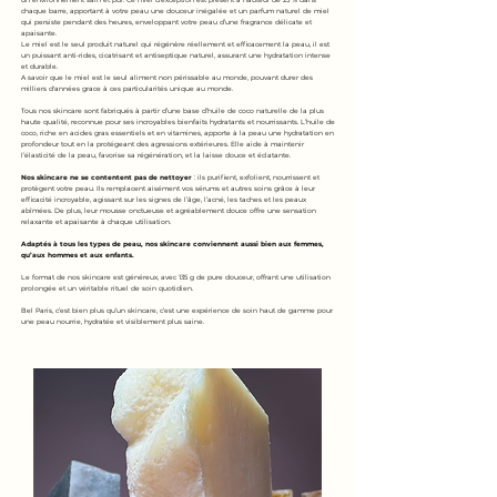
un environnement sain et pur. Ce miel d’exception est présent à hauteur de 25 % dans
chaque barre, apportant à votre peau une douceur inégalée et un parfum naturel de miel
qui persiste pendant des heures, enveloppant votre peau d’une fragrance délicate et
apaisante.
Le miel est le seul produit naturel qui régénère réellement et efficacement la peau, il est
un puissant anti-rides, cicatrisant et antiseptique naturel, assurant une hydratation intense
et durable.
A savoir que le miel est le seul aliment non périssable au monde, pouvant durer des
milliers d'années grace à ces particularités unique au monde.
Tous nos skincare sont fabriqués à partir d’une base d’huile de coco naturelle de la plus
haute qualité, reconnue pour ses incroyables bienfaits hydratants et nourrissants. L’huile de
coco, riche en acides gras essentiels et en vitamines, apporte à la peau une hydratation en
profondeur tout en la protégeant des agressions extérieures. Elle aide à maintenir
l’élasticité de la peau, favorise sa régénération, et la laisse douce et éclatante.
Nos skincare ne se contentent pas de nettoyer
: ils purifient, exfolient, nourrissent et
protègent votre peau. Ils remplacent aisément vos sérums et autres soins grâce à leur
efficacité incroyable, agissant sur les signes de l’âge, l’acné, les taches et les peaux
abîmées. De plus, leur mousse onctueuse et agréablement douce offre une sensation
relaxante et apaisante à chaque utilisation.
Adaptés à tous les types de peau, nos skincare conviennent aussi bien aux femmes,
qu’aux hommes et aux enfants.
Le format de nos skincare est généreux, avec 135 g de pure douceur, offrant une utilisation
prolongée et un véritable rituel de soin quotidien.
Bel Paris, c’est bien plus qu’un skincare, c’est une expérience de soin haut de gamme pour
une peau nourrie, hydratée et visiblement plus saine.