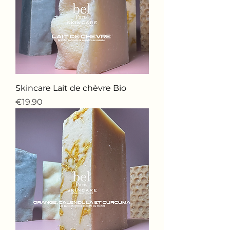
Skincare Lait de chèvre Bio
價格
€19.90