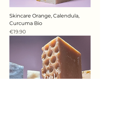
Skincare Orange, Calendula,
Curcuma Bio
價格
€19.90
Skincare Miel bio
價格
€19.90