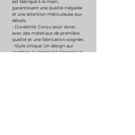
est fabriqué à la main,
garantissant une qualité inégalée
et une attention méticuleuse aux
détails.
- Durabilité: Conçu pour durer,
avec des matériaux de première
qualité et une fabrication soignée.
- Style Unique: Un design qui
combine la simplicité élégante et
une touche d'artisanat français,
parfait pour les garde-robes
modernes.
Histoire et Inspiration
Cette collection de sweats à
capuche est le fruit d'une quête
de perfection et de beauté. Elle
s'inspire de l'art français, où
chaque pièce raconte une histoire
de passion et de contraste.
L'élégance intemporelle se mêle à
une conception avant-gardiste,