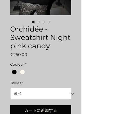
Orchidée -
Sweatshirt Night
pink candy
価
€250.00
格
Couleur
*
Tailles
*
カートに追加する