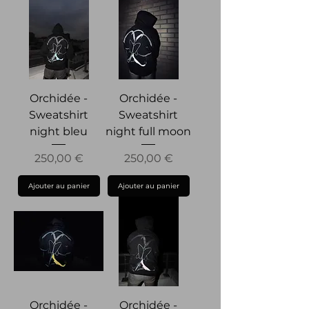
Orchidée -
Orchidée -
Sweatshirt
Sweatshirt
night bleu
night full moon
Prix
Prix
250,00 €
250,00 €
Ajouter au panier
Ajouter au panier
Orchidée -
Orchidée -