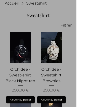
Accueil
Sweatshirt
Sweatshirt
Filtrer
Orchidée -
Orchidée -
Sweat-shirt
Sweatshirt
Black Night red
Brownies
Prix
Prix
250,00 €
250,00 €
Ajouter au panier
Ajouter au panier