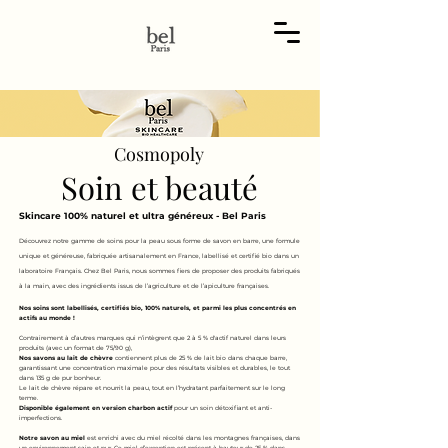
Cosmopoly
Soin et beauté
Skincare 100% naturel et ultra généreux - Bel Paris
Découvrez notre gamme de soins pour la peau sous forme de savon en barre, une formule
unique et généreuse, fabriquée artisanalement en France, labellisé et certifié bio dans un
laboratoire Français. Chez Bel Paris, nous sommes fiers de proposer des produits fabriqués
à la main, avec des ingrédients issus de l’agriculture et de l’apiculture françaises.
Nos soins sont labellisés, certifiés bio, 100% naturels, et parmi les plus concentrés en
actifs au monde !
Contrairement à d’autres marques qui n’intègrent que 2 à 5 % d'actif naturel dans leurs
produits (avec un format de 75/90 g),
Nos savons au lait de chèvre
contiennent plus de 25 % de lait bio dans chaque barre,
garantissant une concentration maximale pour des résultats visibles et durables, le tout
dans 135 g de pur bonheur.
Le lait de chèvre répare et nourrit la peau, tout en l’hydratant parfaitement sur le long
terme.
Disponible également en version charbon actif
pour un soin détoxifiant et anti-
imperfections.
Notre savon au miel
est enrichi avec du miel récolté dans les montagnes françaises, dans