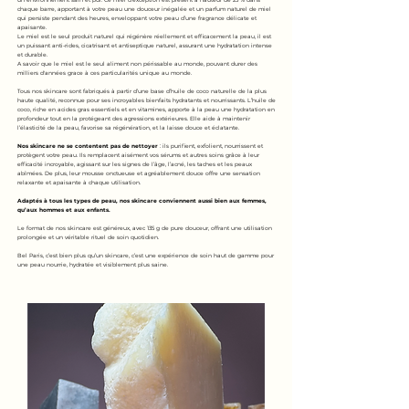
un environnement sain et pur. Ce miel d’exception est présent à hauteur de 25 % dans
chaque barre, apportant à votre peau une douceur inégalée et un parfum naturel de miel
qui persiste pendant des heures, enveloppant votre peau d’une fragrance délicate et
apaisante.
Le miel est le seul produit naturel qui régénère réellement et efficacement la peau, il est
un puissant anti-rides, cicatrisant et antiseptique naturel, assurant une hydratation intense
et durable.
A savoir que le miel est le seul aliment non périssable au monde, pouvant durer des
milliers d'années grace à ces particularités unique au monde.
Tous nos skincare sont fabriqués à partir d’une base d’huile de coco naturelle de la plus
haute qualité, reconnue pour ses incroyables bienfaits hydratants et nourrissants. L’huile de
coco, riche en acides gras essentiels et en vitamines, apporte à la peau une hydratation en
profondeur tout en la protégeant des agressions extérieures. Elle aide à maintenir
l’élasticité de la peau, favorise sa régénération, et la laisse douce et éclatante.
Nos skincare ne se contentent pas de nettoyer
: ils purifient, exfolient, nourrissent et
protègent votre peau. Ils remplacent aisément vos sérums et autres soins grâce à leur
efficacité incroyable, agissant sur les signes de l’âge, l’acné, les taches et les peaux
abîmées. De plus, leur mousse onctueuse et agréablement douce offre une sensation
relaxante et apaisante à chaque utilisation.
Adaptés à tous les types de peau, nos skincare conviennent aussi bien aux femmes,
qu’aux hommes et aux enfants.
Le format de nos skincare est généreux, avec 135 g de pure douceur, offrant une utilisation
prolongée et un véritable rituel de soin quotidien.
Bel Paris, c’est bien plus qu’un skincare, c’est une expérience de soin haut de gamme pour
une peau nourrie, hydratée et visiblement plus saine.