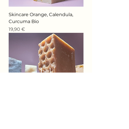
Skincare Orange, Calendula,
Curcuma Bio
Precio
19,90 €
Skincare Miel bio
Precio
19,90 €