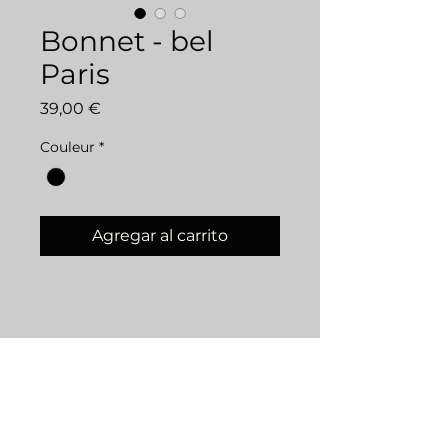
Bonnet - bel
Paris
Precio
39,00 €
Couleur
*
Agregar al carrito
DÉTAILS D'ARTICLE
Le bonnet est en tissus double
LIVRAISONS
épaisseur.
L'emplacement en coton