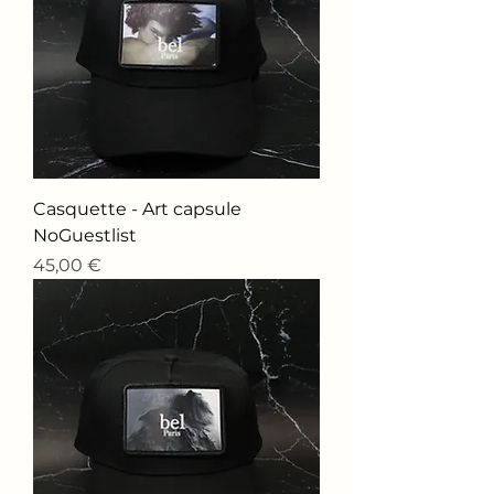
Casquette - Art capsule
NoGuestlist
Price
45,00 €