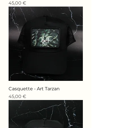
Price
45,00 €
Casquette - Art Tarzan
Price
45,00 €