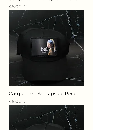
Price
45,00 €
Casquette - Art capsule Perle
Price
45,00 €