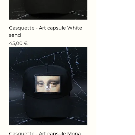
Casquette - Art capsule White
send
Price
45,00 €
Casquette - Art capsule Mona