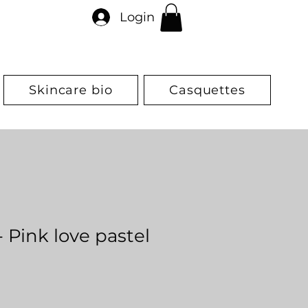
Login
Skincare bio
Casquettes
 Pink love pastel