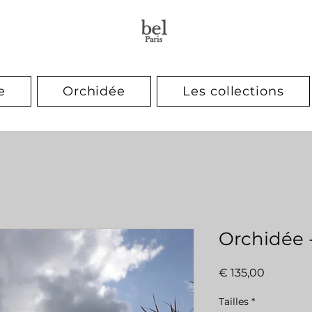
e
Orchidée
Les collections
Orchidée -
Preço
€ 135,00
Tailles
*