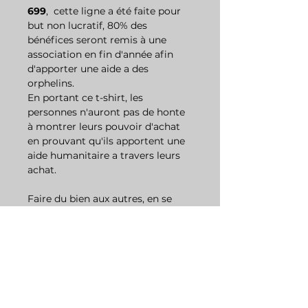
699
, cette ligne a été faite pour
but non lucratif, 80% des
bénéfices seront remis à une
association en fin d'année afin
d'apporter une aide a des
orphelins.
En portant ce t-shirt, les
personnes n'auront pas de honte
à montrer leurs pouvoir d'achat
en prouvant qu'ils apportent une
aide humanitaire a travers leurs
achat.
Faire du bien aux autres, en se
faisant plaisir. Voici un geste de
partage dans ce monde trouble.
DÉTAILS D'ARTICLE