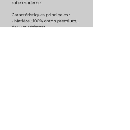
robe moderne.
Caractéristiques principales :
- Matière : 100% coton premium,
doux et résistant
- Grammage : 220Gr
- Coupe : Oversize pour un confort
décontracté
- Style : Unisex, adapté à tous les
genres
- Col : Semi-roulé, pour une
touche d'élégance
- Entretien : Lavage en machine à
basse température, séchage à l'air
libre recommandé
Offrez-vous ou offrez à vos
proches une pièce qui allie luxe,
style et confort. Notre vêtement
oversize unisex est bien plus qu'un
simple habit, c'est une déclaration