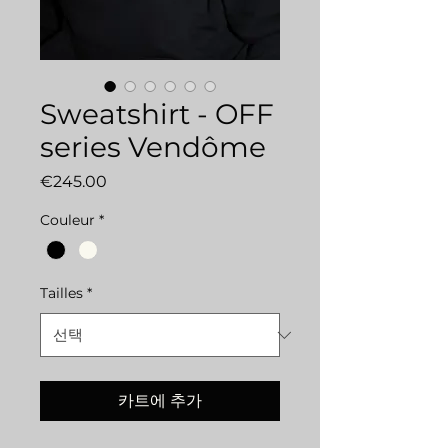
Sweatshirt - OFF
series Vendôme
가
€245.00
격
Couleur
*
Tailles
*
카트에 추가