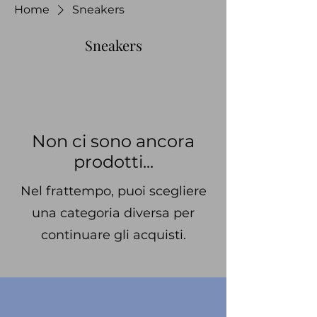
Home
Sneakers
Sneakers
Non ci sono ancora
prodotti...
Nel frattempo, puoi scegliere
una categoria diversa per
continuare gli acquisti.