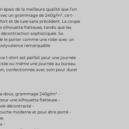
 épais de la meilleure qualité que l’on
 avec un grammage de 240g/m², ce t-
nfort et de luxe sans précédent. La coupe
 silhouette flatteuse, tandis que les
 décontraction sophistiquée. Sa
e le porter comme une robe avec un
 polyvalence remarquable.
 ce t-shirt est parfait pour une journée
actée ou même une journée au bureau.
rt, confectionnée avec soin pour durer
- Matière : 100% coton vegan ultra-doux, grammage 240g/m²
- Coupe : Oversize mais cintrée, pour une silhouette flatteuse
- Épaules : Tombantes pour un look décontracté
 touche moderne et pour être porté
es
- Unisex : Adapté à tous les genres