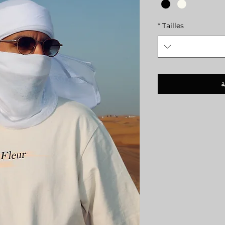
*
Tailles
ة