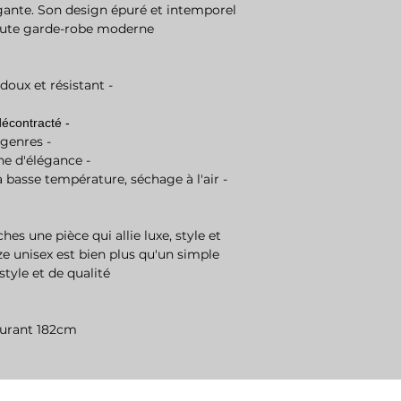
gante. Son design épuré et intemporel
oute garde-robe moderne.
- Matière : 100% coton premium, doux et résistant
- Coupe : Oversize pour un confort décontracté
- Style : Unisex, adapté à tous les genres
- Col : Semi-roulé, pour une touche d'élégance
à basse température, séchage à l'air
es une pièce qui allie luxe, style et
e unisex est bien plus qu'un simple
tyle et de qualité.
esurant 182cm