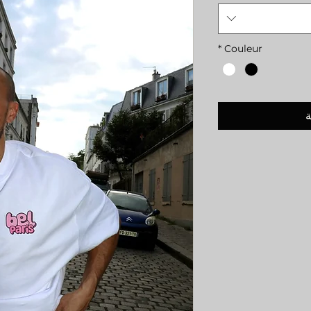
*
Couleur
ة